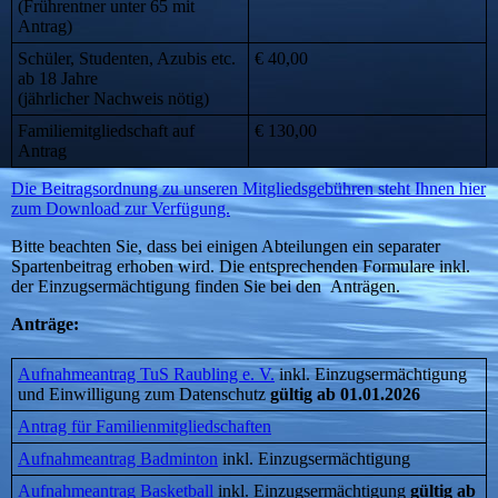
(Frührentner unter 65 mit
Antrag)
Schüler, Studenten, Azubis etc.
€ 40,00
ab 18 Jahre
(jährlicher Nachweis nötig)
Familiemitgliedschaft auf
€ 130,00
Antrag
Die Beitragsordnung zu unseren Mitgliedsgebühren steht Ihnen hier
zum Download zur Verfügung.
Bitte beachten Sie, dass bei einigen Abteilungen ein separater
Spartenbeitrag erhoben wird. Die entsprechenden Formulare inkl.
der Einzugsermächtigung finden Sie bei den Anträgen.
Anträge:
Aufnahmeantrag TuS Raubling e. V.
inkl. Einzugsermächtigung
und Einwilligung zum Datenschutz
gültig
ab 01.01.2026
Antrag für Familienmitgliedschaften
Aufnahmeantrag Badminton
inkl. Einzugsermächtigung
Aufnahmeantrag Basketball
inkl. Einzugsermächtigung
gültig ab