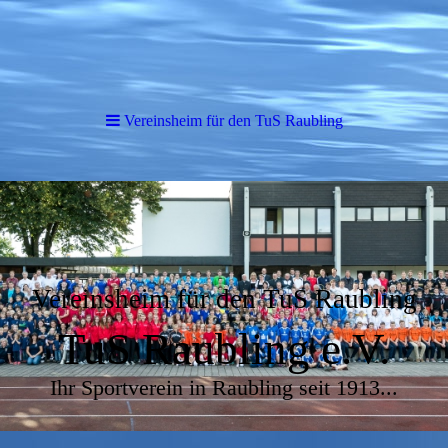
Vereinsheim für den TuS Raubling
Vereinsheim für den TuS Raubling
TuS Raubling e.V.
Ihr Sportverein in Raubling seit 1913...